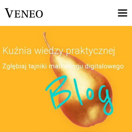
Kuźnia wiedzy praktycznej
Zgłębiaj tajniki marketingu digitalowego
Blog