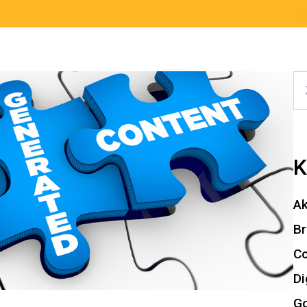
K
Ak
Br
Co
Di
Go