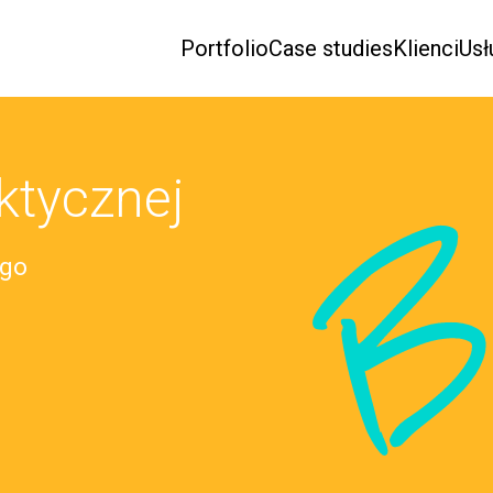
Portfolio
Case studies
Klienci
Usł
ktycznej
B
ego