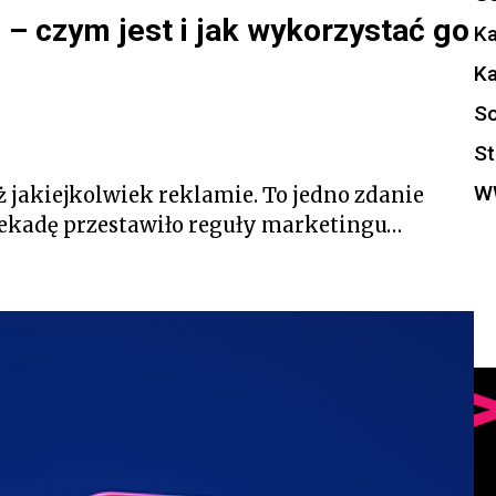
– czym jest i jak wykorzystać go
K
K
So
St
W
ż jakiejkolwiek reklamie. To jedno zdanie
 dekadę przestawiło reguły marketingu…