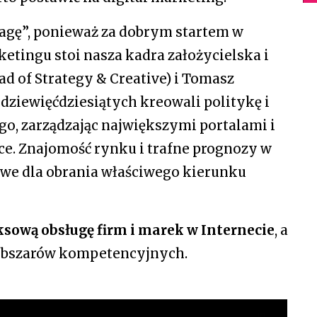
gę”, ponieważ za dobrym startem w
etingu stoi nasza kadra założycielska i
d of Strategy & Creative) i Tomasz
 dziewięćdziesiątych kreowali politykę i
o, zarządzając największymi portalami i
. Znajomość rynku i trafne prognozy w
zowe dla obrania właściwego kierunku
sową obsługę firm i marek w Internecie
, a
 obszarów kompetencyjnych.