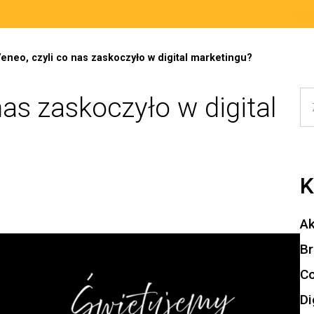
Veneo, czyli co nas zaskoczyło w digital marketingu?
nas zaskoczyło w digital
K
Ak
Br
Co
Di