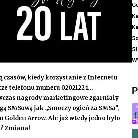
Go
K
K
So
St
W
ją czasów, kiedy korzystanie z Internetu
rze telefonu numeru 0202122 i…
P
ówczas nagrody marketingowe zgarniały
gą SMSową jak „Smoczy ogień za SMSa”,
 Golden Arrow. Ale już wtedy jedno było
i? Zmiana!