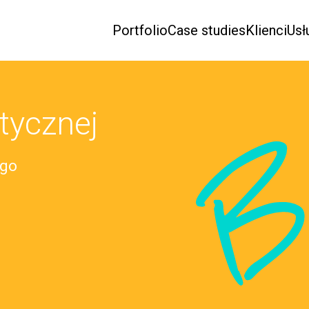
Portfolio
Case studies
Klienci
Usł
tycznej
B
ego