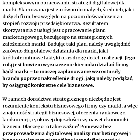
kompleksowym opracowaniu strategii digitalowej dla
marki. Skierowana jest zarówno do małych, średnich, jak i
dużych firm, bez względu na poziom doświadczenia i
stopień rozwoju przedsiębiorstwa. Rezultatem
skorzystania z usługi jest opracowanie planu
marketingowego, bazującego na strategicznych
założeniach marki. Budując taki plan, należy uwzględnić
zarówno długofalowe działania dla marki, jak i
krótkoterminowe taktyki oraz drogę do ich realizacji.
Jego
rolą jest bowiem wyznaczenie kierunku działań firmy
bądź marki – to inaczej zaplanowanie wzrostu siły
brandu poprzez nakreślenie drogi, jaką należy podążać,
by osiągnąć konkretne cele biznesowe.
W ramach doradztwa strategicznego niezbędne jest
rozumienie kontekstu biznesowego firmy czy marki, a więc
znajomość strategii biznesowej, otoczenia rynkowego,
konkurencji, rynkowej dojrzałości czy nawet ekonomiki
biznesu. Dlaczego to takie ważne? Ponieważ
bez
przeprowadzenia digitalowej analizy marketingowej i