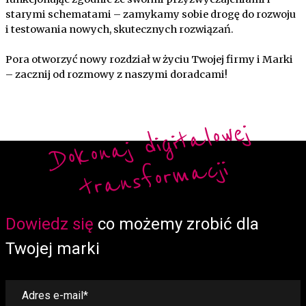
starymi schematami – zamykamy sobie drogę do rozwoju
i testowania nowych, skutecznych rozwiązań.
Pora otworzyć nowy rozdział w życiu Twojej firmy i Marki
– zacznij od rozmowy z naszymi doradcami!
Do
ko
n
aj
di
gi
t
alo
w
ej
t
r
a
ns
fo
r
m
a
cji
Form
Dowiedz się
co możemy zrobić dla
Twojej marki