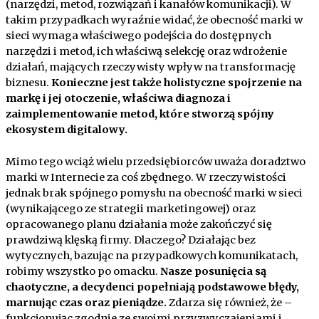
(narzędzi, metod, rozwiązań i kanałów komunikacji). W
takim przypadkach wyraźnie widać, że obecność marki w
sieci wymaga właściwego podejścia do dostępnych
narzędzi i metod, ich właściwą selekcję oraz wdrożenie
działań, mających rzeczywisty wpływ na transformację
biznesu.
Konieczne jest także holistyczne spojrzenie na
markę i jej otoczenie, właściwa diagnoza i
zaimplementowanie metod, które stworzą spójny
ekosystem digitalowy.
Mimo tego wciąż wielu przedsiębiorców uważa doradztwo
marki w Internecie za coś zbędnego. W rzeczywistości
jednak brak spójnego pomysłu na obecność marki w sieci
(wynikającego ze strategii marketingowej) oraz
opracowanego planu działania może zakończyć się
prawdziwą klęską firmy. Dlaczego? Działając bez
wytycznych, bazując na przypadkowych komunikatach,
robimy wszystko po omacku.
Nasze posunięcia są
chaotyczne, a decydenci popełniają podstawowe błędy,
marnując czas oraz pieniądze.
Zdarza się również, że –
funkcjonując zgodnie ze swoimi przyzwyczajeniami i