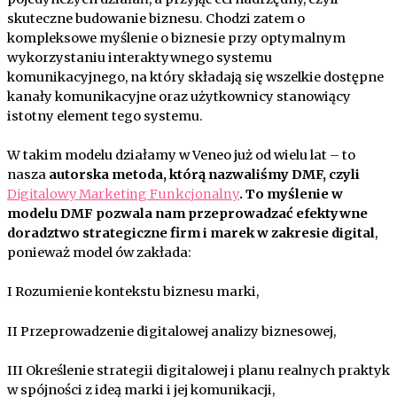
skuteczne budowanie biznesu. Chodzi zatem o
kompleksowe myślenie o biznesie przy optymalnym
wykorzystaniu interaktywnego systemu
komunikacyjnego, na który składają się wszelkie dostępne
kanały komunikacyjne oraz użytkownicy stanowiący
istotny element tego systemu.
W takim modelu działamy w Veneo już od wielu lat – to
nasza
autorska metoda, którą nazwaliśmy DMF, czyli
Digitalowy Marketing Funkcjonalny
. To myślenie w
modelu DMF pozwala nam przeprowadzać efektywne
doradztwo strategiczne firm i marek w zakresie digital
,
ponieważ model ów zakłada:
I Rozumienie kontekstu biznesu marki,
II Przeprowadzenie digitalowej analizy biznesowej,
III Określenie strategii digitalowej i planu realnych praktyk
w spójności z ideą marki i jej komunikacji,