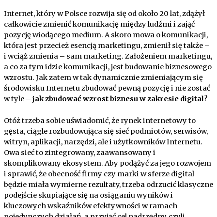
Internet, który w Polsce rozwija się od około 20 lat, zdążył
całkowicie zmienić komunikację między ludźmi i zająć
pozycję wiodącego medium. A skoro mowa o komunikacji,
która jest przecież esencją marketingu, zmienił się także –
i wciąż zmienia – sam marketing. Założeniem marketingu,
a co za tym idzie komunikacji, jest budowanie biznesowego
wzrostu. Jak zatem w tak dynamicznie zmieniającym się
środowisku Internetu zbudować pewną pozycję i nie zostać
w tyle –
jak zbudować wzrost biznesu w zakresie digital
?
Otóż trzeba sobie uświadomić, że rynek internetowy to
gęsta, ciągle rozbudowująca się sieć podmiotów, serwisów,
witryn, aplikacji, narzędzi, ale i użytkowników Internetu.
Owa sieć to zintegrowany, zaawansowany i
skomplikowany ekosystem. Aby podążyć za jego rozwojem
i sprawić, że obecność firmy czy marki w sferze digital
będzie miała wymierne rezultaty, trzeba odrzucić klasyczne
podejście skupiające się na osiąganiu wyników i
kluczowych wskaźników efektywności w ramach
pojedynczych działań, a przyjąć cel nadrzędny, czyli