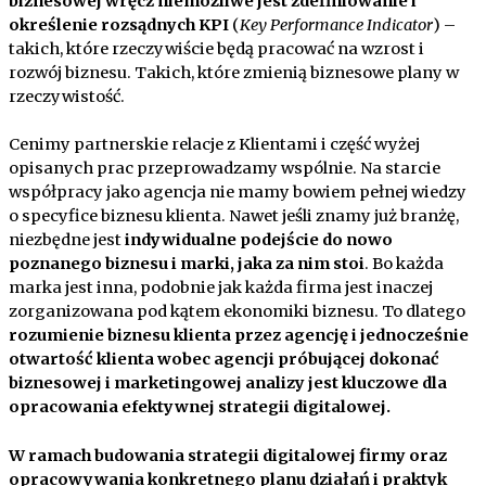
biznesowej wręcz niemożliwe jest zdefiniowanie i
określenie rozsądnych KPI
(
Key Performance Indicator
) –
takich, które rzeczywiście będą pracować na wzrost i
rozwój biznesu. Takich, które zmienią biznesowe plany w
rzeczywistość.
Cenimy partnerskie relacje z Klientami i część wyżej
opisanych prac przeprowadzamy wspólnie. Na starcie
współpracy jako agencja nie mamy bowiem pełnej wiedzy
o specyfice biznesu klienta. Nawet jeśli znamy już branżę,
niezbędne jest
indywidualne podejście do nowo
poznanego biznesu i marki, jaka za nim stoi
. Bo każda
marka jest inna, podobnie jak każda firma jest inaczej
zorganizowana pod kątem ekonomiki biznesu. To dlatego
rozumienie biznesu klienta przez agencję i jednocześnie
otwartość klienta wobec agencji próbującej dokonać
biznesowej i marketingowej analizy jest kluczowe dla
opracowania efektywnej strategii digitalowej.
W ramach budowania strategii digitalowej firmy oraz
opracowywania konkretnego planu działań i praktyk