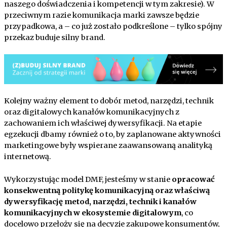
naszego doświadczenia i kompetencji w tym zakresie). W
przeciwnym razie komunikacja marki zawsze będzie
przypadkowa, a – co już zostało podkreślone – tylko spójny
przekaz buduje silny brand.
Kolejny ważny element to dobór metod, narzędzi, technik
oraz digitalowych kanałów komunikacyjnych z
zachowaniem ich właściwej dywersyfikacji. Na etapie
egzekucji dbamy również o to, by zaplanowane aktywności
marketingowe były wspierane zaawansowaną analityką
internetową.
Wykorzystując model DMF, jesteśmy w stanie
opracować
konsekwentną politykę komunikacyjną oraz właściwą
dywersyfikację metod, narzędzi, technik i kanałów
komunikacyjnych w ekosystemie digitalowym
, co
docelowo przełoży się na decyzje zakupowe konsumentów,