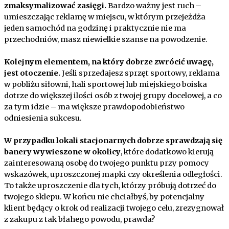
zmaksymalizować zasięgi.
Bardzo ważny jest ruch –
umieszczając reklamę w miejscu, w którym przejeżdża
jeden samochód na godzinę i praktycznie nie ma
przechodniów, masz niewielkie szanse na powodzenie.
Kolejnym elementem, na który dobrze zwrócić uwagę,
jest otoczenie.
Jeśli sprzedajesz sprzęt sportowy, reklama
w pobliżu siłowni, hali sportowej lub miejskiego boiska
dotrze do większej ilości osób z twojej grupy docelowej, a co
za tym idzie – ma większe prawdopodobieństwo
odniesienia sukcesu.
W przypadku lokali stacjonarnych dobrze sprawdzają się
banery wywieszone w okolicy
, które dodatkowo kierują
zainteresowaną osobę do twojego punktu przy pomocy
wskazówek, uproszczonej mapki czy określenia odległości.
To także uproszczenie dla tych, którzy próbują dotrzeć do
twojego sklepu. W końcu nie chciałbyś, by potencjalny
klient będący o krok od realizacji twojego celu, zrezygnował
z zakupu z tak błahego powodu, prawda?