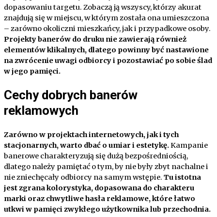
dopasowaniu targetu. Zobaczą ją wszyscy, którzy akurat
znajdują się w miejscu, w którym została ona umieszczona
– zarówno okoliczni mieszkańcy, jak i przypadkowe osoby.
Projekty banerów do druku nie zawierają również
elementów klikalnych, dlatego powinny być nastawione
na zwrócenie uwagi odbiorcy i pozostawiać po sobie ślad
w jego pamięci.
Cechy dobrych banerów
reklamowych
Zarówno w projektach internetowych, jak i tych
stacjonarnych, warto dbać o umiar i estetykę.
Kampanie
banerowe charakteryzują się dużą bezpośredniością,
dlatego należy pamiętać o tym, by nie były zbyt nachalne i
nie zniechęcały odbiorcy na samym wstępie.
Tu istotna
jest zgrana kolorystyka, dopasowana do charakteru
marki oraz chwytliwe hasła reklamowe, które łatwo
utkwi w pamięci zwykłego użytkownika lub przechodnia.