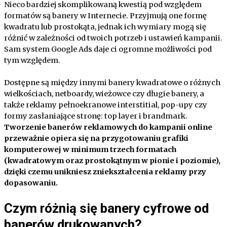
Nieco bardziej skomplikowaną kwestią pod względem
formatów są banery w Internecie. Przyjmują one formę
kwadratu lub prostokąta, jednak ich wymiary mogą się
różnić w zależności od twoich potrzeb i ustawień kampanii.
Sam system Google Ads daje ci ogromne możliwości pod
tym względem.
Dostępne są między innymi banery kwadratowe o różnych
wielkościach, netboardy, wieżowce czy długie banery, a
także reklamy pełnoekranowe interstitial, pop-upy czy
formy zasłaniające stronę: top layer i brandmark.
Tworzenie banerów reklamowych do kampanii online
przeważnie opiera się na przygotowaniu grafiki
komputerowej w minimum trzech formatach
(kwadratowym oraz prostokątnym w pionie i poziomie),
dzięki czemu unikniesz zniekształcenia reklamy przy
dopasowaniu.
Czym różnią się banery cyfrowe od
banerów drukowanych?