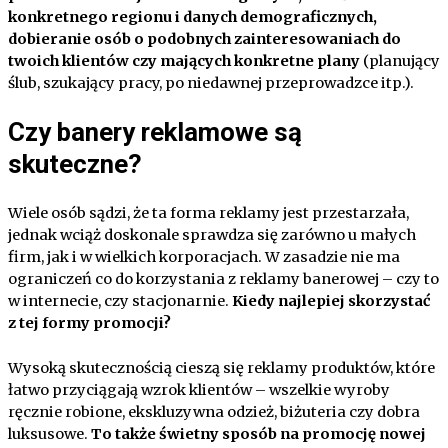
konkretnego regionu i danych demograficznych,
dobieranie osób o podobnych zainteresowaniach do
twoich klientów czy mających konkretne plany
(planujący
ślub, szukający pracy, po niedawnej przeprowadzce itp.).
Czy banery reklamowe są
skuteczne?
Wiele osób sądzi, że ta forma reklamy jest przestarzała,
jednak wciąż doskonale sprawdza się zarówno u małych
firm, jak i w wielkich korporacjach. W zasadzie nie ma
ograniczeń co do korzystania z reklamy banerowej – czy to
w internecie, czy stacjonarnie.
Kiedy najlepiej skorzystać
z tej formy promocji?
Wysoką skutecznością cieszą się reklamy produktów, które
łatwo przyciągają wzrok klientów – wszelkie wyroby
ręcznie robione, ekskluzywna odzież, biżuteria czy dobra
luksusowe.
To także świetny sposób na promocję nowej