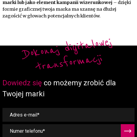
marki lub jako element kampanii wizerunkowej
– dzięki
formie graficznej twoja marka ma szansę na dłużej
zagościć w głowach potencjalnych klientów.
Do
ko
n
aj
di
gi
t
alo
w
ej
t
r
a
ns
fo
r
m
a
cji
Form
Dowiedz się
co możemy zrobić dla
Twojej marki