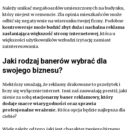
Należy unikać megaboardów umieszczonych na budynku,
który nie jest w remoncie. Zła opinia mieszkańców może
odbić się negatywnie na wizerunku twojej firmy. Podobne
kontrowersje może budzić zbyt duża i nachalna reklama
zasłaniająca większość strony internetowej
, która u
większości użytkowników wzbudzi irytację zamiast
zainteresowania.
Jaki rodzaj banerów wybrać dla
swojego biznesu?
Niektórzy uważają, że reklamy drukowane to przeżytek i
liczy się wyłącznie internet. Inni zaś zauważają prestiż, jaki
niesie za sobą
stacjonarny baner reklamowy, który
dodaje marce wiarygodności oraz sprawia
profesjonalne wrażenie.
Która opcja będzie najlepsza dla
ciebie?
Wiele zależy od tego, jaki jest charakter twojego biznesu.