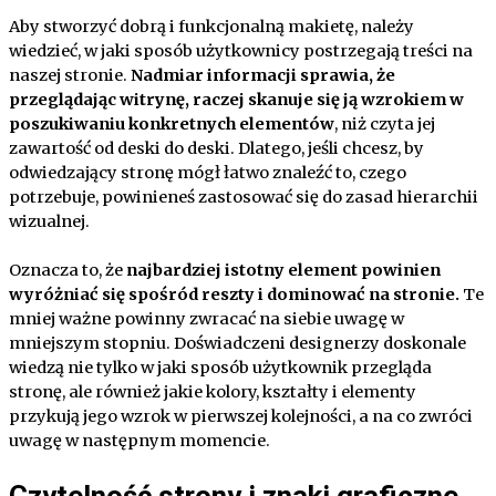
Aby stworzyć dobrą i funkcjonalną makietę, należy
wiedzieć, w jaki sposób użytkownicy postrzegają treści na
naszej stronie.
Nadmiar informacji sprawia, że
przeglądając witrynę, raczej skanuje się ją wzrokiem w
poszukiwaniu konkretnych elementów
, niż czyta jej
zawartość od deski do deski. Dlatego, jeśli chcesz, by
odwiedzający stronę mógł łatwo znaleźć to, czego
potrzebuje, powinieneś zastosować się do zasad hierarchii
wizualnej.
Oznacza to, że
najbardziej istotny element powinien
wyróżniać się spośród reszty i dominować na stronie.
Te
mniej ważne powinny zwracać na siebie uwagę w
mniejszym stopniu. Doświadczeni designerzy doskonale
wiedzą nie tylko w jaki sposób użytkownik przegląda
stronę, ale również jakie kolory, kształty i elementy
przykują jego wzrok w pierwszej kolejności, a na co zwróci
uwagę w następnym momencie.
Czytelność strony i znaki graficzne