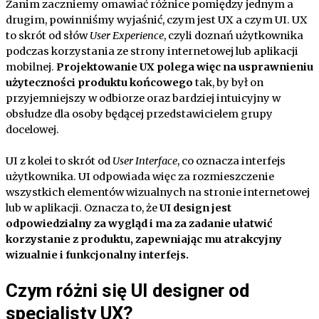
Zanim zaczniemy omawiać różnice pomiędzy jednym a
drugim, powinniśmy wyjaśnić, czym jest UX a czym UI. UX
to skrót od słów
User Experience
, czyli doznań użytkownika
podczas korzystania ze strony internetowej lub aplikacji
mobilnej.
Projektowanie UX polega więc na usprawnieniu
użyteczności produktu końcowego
tak, by był on
przyjemniejszy w odbiorze oraz bardziej intuicyjny w
obsłudze dla osoby będącej przedstawicielem grupy
docelowej.
UI z kolei to skrót od
User Interface
, co oznacza interfejs
użytkownika. UI odpowiada więc za rozmieszczenie
wszystkich elementów wizualnych na stronie internetowej
lub w aplikacji. Oznacza to, że
UI design jest
odpowiedzialny za wygląd i ma za zadanie ułatwić
korzystanie z produktu, zapewniając mu atrakcyjny
wizualnie i funkcjonalny interfejs.
Czym różni się UI designer od
specjalisty UX?