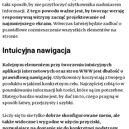
taki sposób, by nie przytłoczyć użytkownika nadmiarem
informacji.
Z tego powodu ważne jest, by tworząc wersję
responsywną witryny zacząć projektowanie od
najmniejszego ekranu.
Wówczas łatwiej będzie zadbać o
prawidłowe rozmieszczenie wszystkich elementów na
stronie.
Intuicyjna nawigacja
Kolejnym elementem przy tworzeniu intuicyjnych
aplikacji internetowych oraz stron WWW jest dbałość o
prawidłową nawigację.
Użytkownicy korzystają z twojego
produktu w jakimś konkretnym celu. Najczęściej robią to w
poszukiwaniu informacji lub treści, które są im potrzebne.
Dlatego bardzo ważne jest, by dać im to, czego pragną w
sposób łatwy, przejrzysty i szybki.
Liczy się tu nie tylko
dobrze skonfigurowane menu, ale
także widoczne i wygodne w użyciu przyciski,
pozwalające na dostanie się do konkretnej podstrony