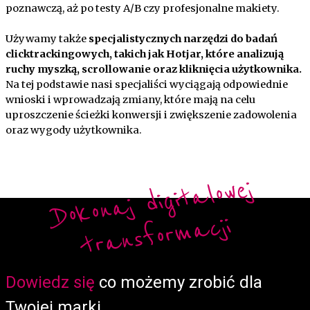
poznawczą, aż po testy A/B czy profesjonalne makiety.
Używamy także
specjalistycznych narzędzi do badań
clicktrackingowych, takich jak Hotjar, które analizują
ruchy myszką, scrollowanie oraz kliknięcia użytkownika.
Na tej podstawie nasi specjaliści wyciągają odpowiednie
wnioski i wprowadzają zmiany, które mają na celu
uproszczenie ścieżki konwersji i zwiększenie zadowolenia
oraz wygody użytkownika.
Do
ko
n
aj
di
gi
t
alo
w
ej
t
r
a
ns
fo
r
m
a
cji
Form
Dowiedz się
co możemy zrobić dla
Twojej marki