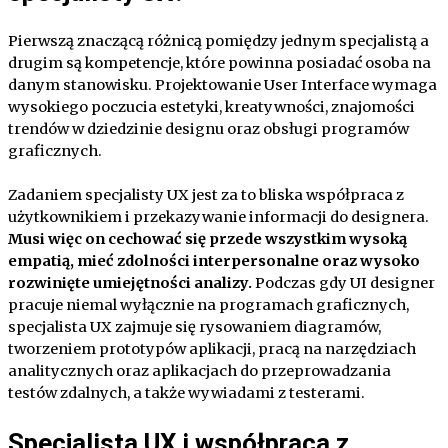
Pierwszą znaczącą różnicą pomiędzy jednym specjalistą a
drugim są kompetencje, które powinna posiadać osoba na
danym stanowisku. Projektowanie User Interface wymaga
wysokiego poczucia estetyki, kreatywności, znajomości
trendów w dziedzinie designu oraz obsługi programów
graficznych.
Zadaniem specjalisty UX jest za to bliska współpraca z
użytkownikiem i przekazywanie informacji do designera.
Musi więc on cechować się przede wszystkim wysoką
empatią, mieć zdolności interpersonalne oraz wysoko
rozwinięte umiejętności analizy.
Podczas gdy UI designer
pracuje niemal wyłącznie na programach graficznych,
specjalista UX zajmuje się rysowaniem diagramów,
tworzeniem prototypów aplikacji, pracą na narzędziach
analitycznych oraz aplikacjach do przeprowadzania
testów zdalnych, a także wywiadami z testerami.
Specjalista UX i współpraca z