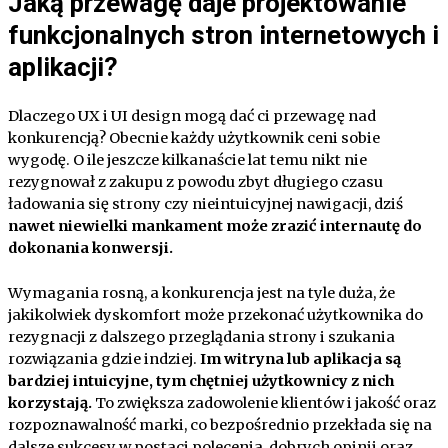
Jaką przewagę daje projektowanie
funkcjonalnych stron internetowych i
aplikacji?
Dlaczego UX i UI design mogą dać ci przewagę nad
konkurencją? Obecnie każdy użytkownik ceni sobie
wygodę. O ile jeszcze kilkanaście lat temu nikt nie
rezygnował z zakupu z powodu zbyt długiego czasu
ładowania się strony czy nieintuicyjnej nawigacji, dziś
nawet niewielki mankament może zrazić internautę do
dokonania konwersji.
Wymagania rosną, a konkurencja jest na tyle duża, że
jakikolwiek dyskomfort może przekonać użytkownika do
rezygnacji z dalszego przeglądania strony i szukania
rozwiązania gdzie indziej.
Im witryna lub aplikacja są
bardziej intuicyjne, tym chętniej użytkownicy z nich
korzystają.
To zwiększa zadowolenie klientów i jakość oraz
rozpoznawalność marki, co bezpośrednio przekłada się na
dalsze sukcesy w postaci polecenia, dobrych opinii oraz