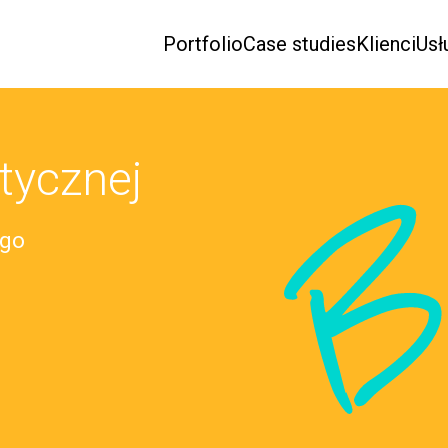
Portfolio
Case studies
Klienci
Usł
tycznej
B
ego