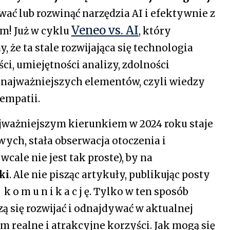
ać lub rozwinąć narzędzia AI i efektywnie z
Veneo vs. AI
m! Już w cyklu
, który
 że ta stale rozwijająca się technologia
ci, umiejętności analizy, zdolności
najważniejszych elementów, czyli wiedzy
 empatii.
ważniejszym kierunkiem w 2024 roku staje
ch, stała obserwacja otoczenia i
 wcale nie jest tak proste), by na
ki
. Ale nie pisząc artykuły, publikując posty
 o m u n i k a c j ę. Tylko w ten sposób
 się rozwijać i odnajdywać w aktualnej
 realne i atrakcyjne korzyści. Jak mogą się