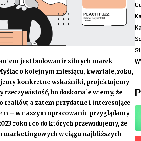
Go
K
K
So
St
aniem jest budowanie silnych marek
W
yśląc o kolejnym miesiącu, kwartale, roku,
ujemy konkretne wskaźniki, projektujemy
P
 rzeczywistość, bo doskonale wiemy, że
 realiów, a zatem przydatne i interesujące
azem – w naszym opracowaniu przyglądamy
2023 roku i co do których przewidujemy, że
ch marketingowych w ciągu najbliższych