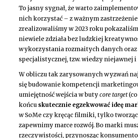
To jasny sygnał, że warto zaimplementow
nich korzystać – z ważnym zastrzeżenie
zrealizowaliśmy w 2023 roku pokazaliśmy,
niewiele zdziała bez ludzkiej kreatywnoś
wykorzystania rozmaitych danych oraz 
specjalistycznej, tzw. wiedzy niejawnej i
W obliczu tak zarysowanych wyzwań naj
się budowanie kompetencji marketingowy
umiejętność wejścia w buty
core target
(co
końcu
skutecznie egzekwować ideę mar
w SoMe czy kręcąc filmiki, tylko tworząc k
zapewnimy marce rozwój. Bo marki muszą
rzeczywistości, przynosząc konsumentom