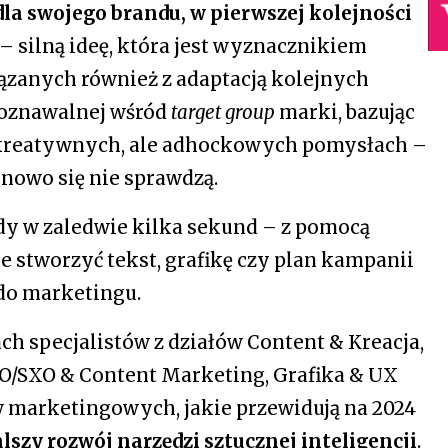
la swojego brandu, w pierwszej kolejności
– silną ideę, która jest wyznacznikiem
ązanych również z adaptacją kolejnych
zpoznawalnej wśród
target group
marki, bazując
 kreatywnych, ale adhockowych pomysłach –
inowo się nie sprawdzą.
dy w zaledwie kilka sekund – z pomocą
ie stworzyć tekst, grafikę czy plan kampanii
 do marketingu.
 specjalistów z działów Content & Kreacja,
EO/SXO & Content Marketing, Grafika & UX
 marketingowych, jakie przewidują na 2024
alszy rozwój narzędzi sztucznej inteligencji
.