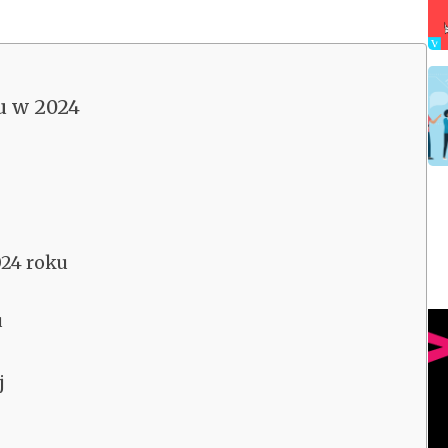
u w 2024
024 roku
u
j