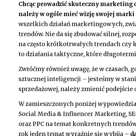
Chcąc prowadzić skuteczny marketing d
należy w ogóle mieć wizję swojej marki
wszelkich działań marketingowych, zwi
trendów. Nie da się zbudować silnej, ro
na często krótkotrwałych trendach czy
to działania taktyczne, które długoterm
Zwróćmy również uwagę, że w czasach, g
sztucznej inteligencji – jesteśmy w stan
sprzedażowej, należy zmienić podejście
W zamieszczonych poniżej wypowiedziach
Social Media & Influencer Marketing, S
oraz PPC na temat konkretnych trendów
rok jeden temat wyraźnie się wybija –
d