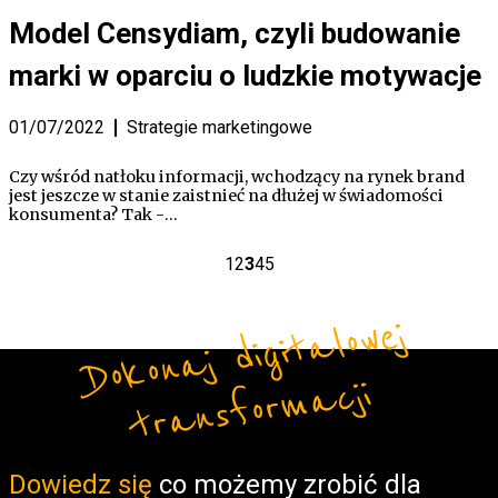
Model Censydiam, czyli budowanie
marki w oparciu o ludzkie motywacje
01/07/2022
Strategie marketingowe
Czy wśród natłoku informacji, wchodzący na rynek brand
jest jeszcze w stanie zaistnieć na dłużej w świadomości
konsumenta? Tak -…
1
2
3
4
5
Do
ko
n
aj
di
gi
t
alo
w
ej
t
r
a
ns
fo
r
m
a
cji
Form
Dowiedz się
co możemy zrobić dla