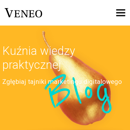
Kuźnia wiedzy
praktycznej
Blog
Zgłębiaj tajniki marketingu digitalowego