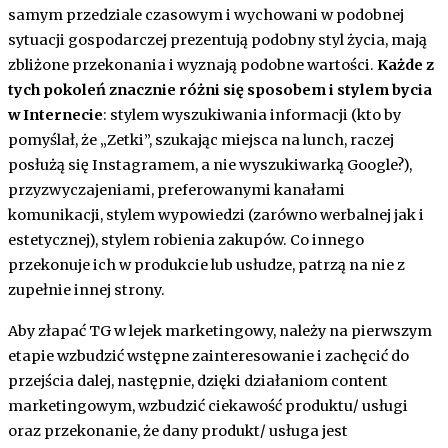
samym przedziale czasowym i wychowani w podobnej
sytuacji gospodarczej prezentują podobny styl życia, mają
zbliżone przekonania i wyznają podobne wartości.
Każde z
tych pokoleń znacznie różni się sposobem i stylem bycia
w Internecie
: stylem wyszukiwania informacji (kto by
pomyślał, że „Zetki”, szukając miejsca na lunch, raczej
posłużą się Instagramem, a nie wyszukiwarką Google?),
przyzwyczajeniami, preferowanymi kanałami
komunikacji, stylem wypowiedzi (zarówno werbalnej jak i
estetycznej), stylem robienia zakupów. Co innego
przekonuje ich w produkcie lub usłudze, patrzą na nie z
zupełnie innej strony.
Aby złapać TG w lejek marketingowy, należy na pierwszym
etapie wzbudzić wstępne zainteresowanie i zachęcić do
przejścia dalej, następnie, dzięki działaniom content
marketingowym, wzbudzić ciekawość produktu/ usługi
oraz przekonanie, że dany produkt/ usługa jest