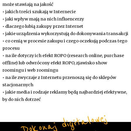
może stawiają na jakość
• jakich treści szukają w Internecie
• jaki wpływ mają na nich influencerzy
• dlaczego lubią zakupy przez Internet
• jakie urządzenia wykorzystują do dokonywania transakcji
• co cenią w procesie zakupu i czego oczekują podczas tego
procesu
• na ile dotyczy ich efekt ROPO (research online, purchase
offline) lub odwrócony efekt ROPO, zjawisko show
roomingu i web roomingu
• na ile zwyczaje z Internetu przenoszą się do sklepów
stacjonarnych
• jakie media i rodzaje reklamy będą najbardziej efektywne,
by do nich dotrzeć
Do
ko
n
aj
di
gi
t
alo
w
ej
t
r
a
ns
fo
r
m
a