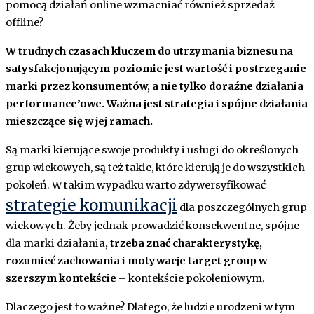
pomocą działań online wzmacniać również sprzedaż
offline?
W trudnych czasach kluczem do utrzymania biznesu na
satysfakcjonującym poziomie jest wartość i postrzeganie
marki przez konsumentów, a nie tylko doraźne działania
performance’owe. Ważna jest strategia i spójne działania
mieszczące się w jej ramach.
Są marki kierujące swoje produkty i usługi do określonych
grup wiekowych, są też takie, które kierują je do wszystkich
pokoleń. W takim wypadku warto zdywersyfikować
strategie komunikacji
dla poszczególnych grup
wiekowych. Żeby jednak prowadzić konsekwentne, spójne
dla marki działania
, trzeba znać charakterystykę,
rozumieć zachowania i motywacje target group w
szerszym kontekście
– kontekście pokoleniowym.
Dlaczego jest to ważne? Dlatego, że ludzie urodzeni w tym