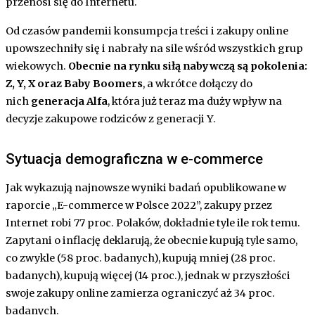
przenosi się do Internetu.
Od czasów pandemii konsumpcja treści i zakupy online
upowszechniły się i nabrały na sile wśród wszystkich grup
wiekowych.
Obecnie na rynku siłą nabywczą są pokolenia:
Z, Y, X oraz Baby Boomers
, a wkrótce dołączy do
nich
generacja Alfa
, która już teraz ma duży wpływ na
decyzje zakupowe rodziców z generacji Y.
Sytuacja demograficzna w e-commerce
Jak wykazują najnowsze wyniki badań opublikowane w
raporcie „E-commerce w Polsce 2022”, zakupy przez
Internet robi 77 proc. Polaków, dokładnie tyle ile rok temu.
Zapytani o inflację deklarują, że obecnie kupują tyle samo,
co zwykle (58 proc. badanych), kupują mniej (28 proc.
badanych), kupują więcej (14 proc.), jednak w przyszłości
swoje zakupy online zamierza ograniczyć aż 34 proc.
badanych.