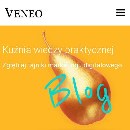
Kuźnia wiedzy praktycznej
Zgłębiaj tajniki marketingu digitalowego
Blog