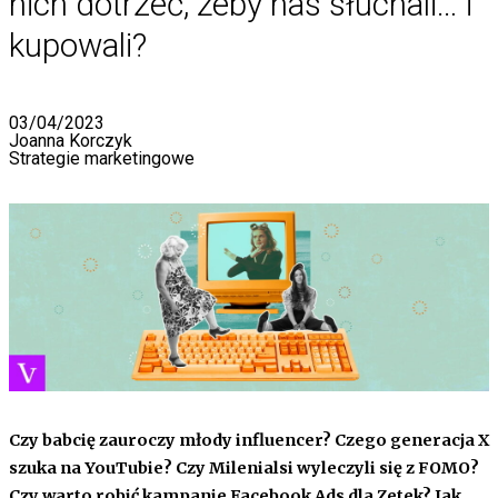
nich dotrzeć, żeby nas słuchali… i
kupowali?
03/04/2023
Joanna Korczyk
Strategie marketingowe
Czy babcię zauroczy młody influencer? Czego generacja X
szuka na YouTubie? Czy Milenialsi wyleczyli się z FOMO?
Czy warto robić kampanie Facebook Ads dla Zetek? Jak