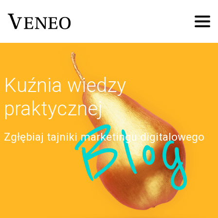
Kuźnia wiedzy
praktycznej
Blog
Zgłębiaj tajniki marketingu digitalowego