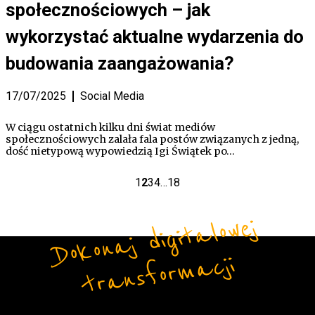
społecznościowych – jak
wykorzystać aktualne wydarzenia do
budowania zaangażowania?
17/07/2025
Social Media
W ciągu ostatnich kilku dni świat mediów
społecznościowych zalała fala postów związanych z jedną,
dość nietypową wypowiedzią Igi Świątek po…
1
2
3
4
…
18
Do
ko
n
aj
di
gi
t
alo
w
ej
t
r
a
ns
fo
r
m
a
cji
Form