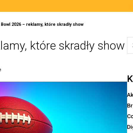
 Bowl 2026 – reklamy, które skradły show
lamy, które skradły show
e
K
Ak
Br
Co
Di