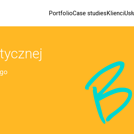
Portfolio
Case studies
Klienci
Usł
tycznej
B
ego