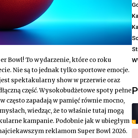
Go
K
K
So
St
per Bowl! To wydarzenie, które co roku
W
ie. Nie są to jednak tylko sportowe emocje.
st spektakularny show w przerwie oraz
P
odłączną część. Wysokobudżetowe spoty pełne
 często zapadają w pamięć równie mocno,
mysłach, wiedząc, że to właśnie tutaj mogą
akularne kampanie. Podobnie jak w ubiegłym
 najciekawszym reklamom Super Bowl 2026.