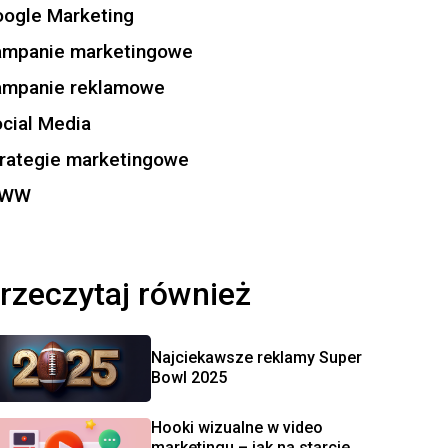
ogle Marketing
ampanie marketingowe
ampanie reklamowe
cial Media
rategie marketingowe
WW
rzeczytaj również
Najciekawsze reklamy Super
Bowl 2025
Hooki wizualne w video
marketingu – jak na starcie