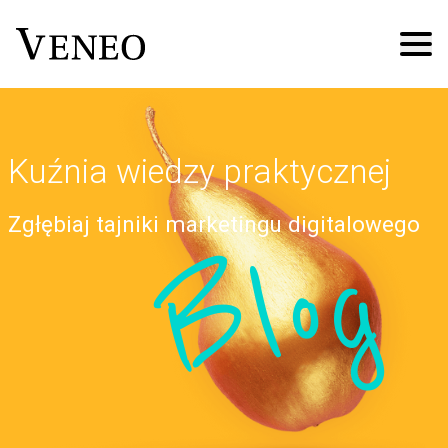
Kuźnia wiedzy praktycznej
Zgłębiaj tajniki marketingu digitalowego
Blog