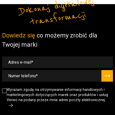
Do
ko
n
aj
di
gi
t
alo
w
ej
t
r
a
ns
fo
r
m
a
cji
Form
Dowiedz się
co możemy zrobić dla
Twojej marki
Wyrażam zgodę na otrzymywanie informacji handlowych i
marketingowych dotyczących marek oraz produktów i usług
Veneo na podany przeze mnie adres poczty elektronicznej.