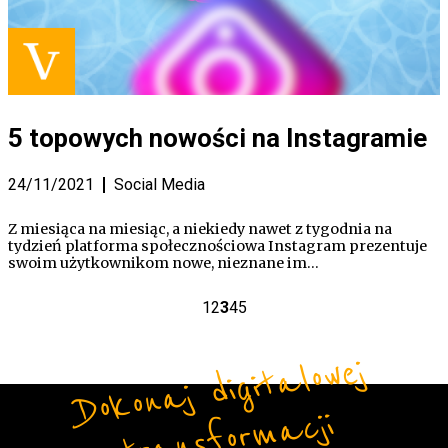
5 topowych nowości na Instagramie
24/11/2021
Social Media
Z miesiąca na miesiąc, a niekiedy nawet z tygodnia na
tydzień platforma społecznościowa Instagram prezentuje
swoim użytkownikom nowe, nieznane im…
1
2
3
4
5
Do
ko
n
aj
di
gi
t
alo
w
ej
t
r
a
ns
fo
r
m
a
cji