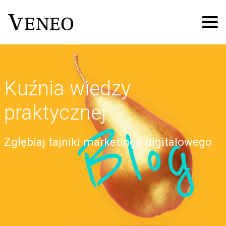
Kuźnia wiedzy
praktycznej
Blog
Zgłębiaj tajniki marketingu digitalowego