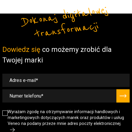
Do
ko
n
aj
di
gi
t
alo
w
ej
t
r
a
ns
fo
r
m
a
cji
Form
Dowiedz się
co możemy zrobić dla
Twojej marki
Wyrażam zgodę na otrzymywanie informacji handlowych i
marketingowych dotyczących marek oraz produktów i usług
Veneo na podany przeze mnie adres poczty elektronicznej.