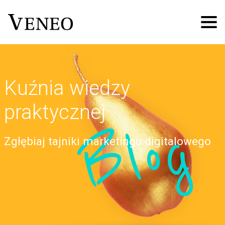
Kuźnia wiedzy
praktycznej
Blog
Zgłębiaj tajniki marketingu digitalowego