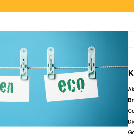
K
Ak
Br
Co
Di
Go