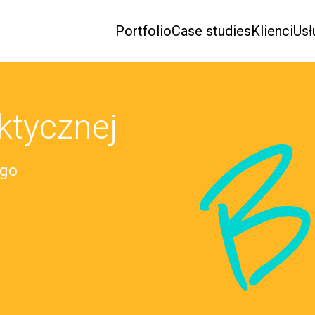
Portfolio
Case studies
Klienci
Usł
ktycznej
B
ego