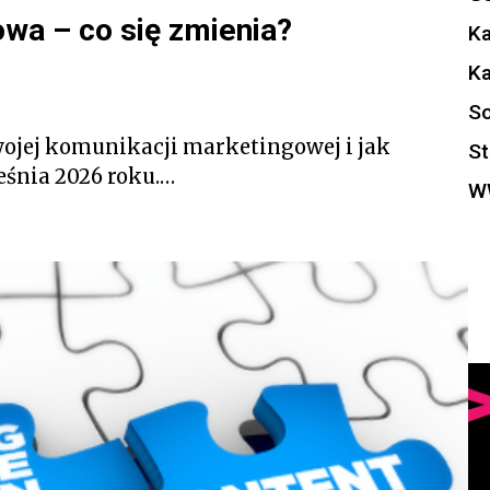
wa – co się zmienia?
K
K
So
wojej komunikacji marketingowej i jak
St
śnia 2026 roku.…
W