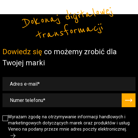
Do
ko
n
aj
di
gi
t
alo
w
ej
t
r
a
ns
fo
r
m
a
cji
Form
Dowiedz się
co możemy zrobić dla
Twojej marki
Wyrażam zgodę na otrzymywanie informacji handlowych i
marketingowych dotyczących marek oraz produktów i usług
Veneo na podany przeze mnie adres poczty elektronicznej.