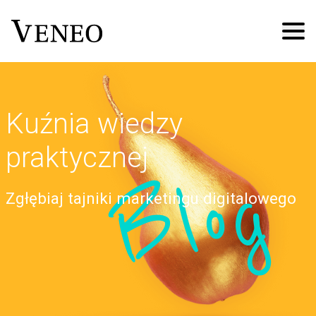
Kuźnia wiedzy
praktycznej
Blog
Zgłębiaj tajniki marketingu digitalowego