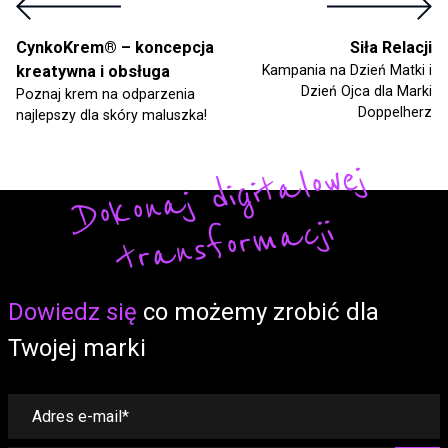
CynkoKrem® – koncepcja
Siła Relacji
kreatywna i obsługa
Kampania na Dzień Matki i
Dzień Ojca dla Marki
Poznaj krem na odparzenia
Doppelherz
najlepszy dla skóry maluszka!
Do
ko
n
aj
di
gi
t
alo
w
ej
t
r
a
ns
fo
r
m
a
cji
Form
Dowiedz się
co możemy zrobić dla
Twojej marki