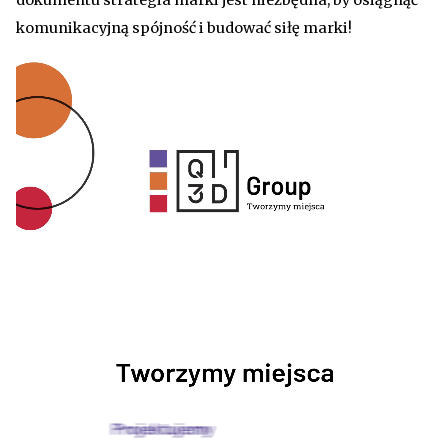
dokumentu strategia marki jest niezbędna, by osiągnąć
komunikacyjną spójność i budować siłę marki!