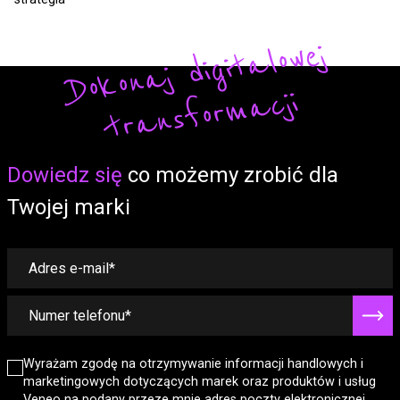
Do
ko
n
aj
di
gi
t
alo
w
ej
t
r
a
ns
fo
r
m
a
cji
Form
Dowiedz się
co możemy zrobić dla
Twojej marki
Wyrażam zgodę na otrzymywanie informacji handlowych i
marketingowych dotyczących marek oraz produktów i usług
Veneo na podany przeze mnie adres poczty elektronicznej.