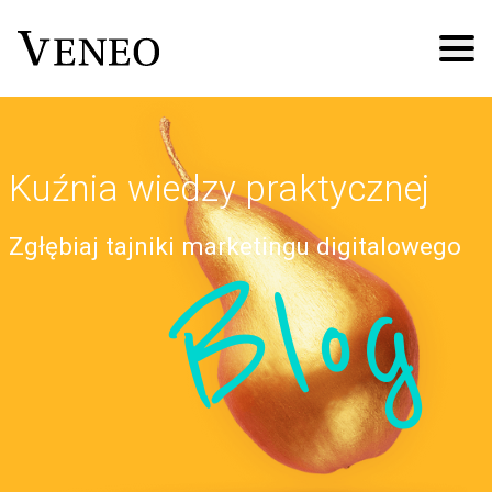
Kuźnia wiedzy praktycznej
Zgłębiaj tajniki marketingu digitalowego
Blog