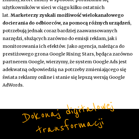
użytkowników w sieci w ciągu kilku ostatnich
lat.
Marketerzy zyskali możliwość wielokanałowego
docierania do odbiorców, za pomocą różnych urządzeń
,
potrzebują jednak coraz bardziej zaawansowanych
narzędzi, służących zarówno do emisji reklam, jak i
monitorowania ich efektów. Jako agencja, należąca do
prestiżowego grona Google Rising Stars, będąca zarówno
partnerem Google, wierzymy, że system Google Ads jest
adekwatną odpowiedzią na potrzeby zmieniającego się
świata reklamy online i stanie się lepszą wersją Google
AdWords.
Do
ko
n
aj
di
gi
t
alo
w
ej
t
r
a
ns
fo
r
m
a
cji
Form