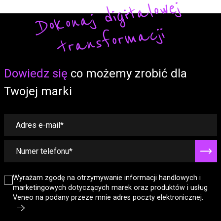
Do
ko
n
aj
di
gi
t
alo
w
ej
t
r
a
ns
fo
r
m
a
cji
Form
Dowiedz się
co możemy zrobić dla
Twojej marki
Wyrażam zgodę na otrzymywanie informacji handlowych i
marketingowych dotyczących marek oraz produktów i usług
Veneo na podany przeze mnie adres poczty elektronicznej.