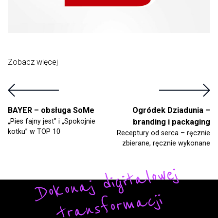
Zobacz więcej
BAYER – obsługa SoMe
Ogródek Dziadunia –
„Pies fajny jest” i „Spokojnie
branding i packaging
kotku” w TOP 10
Receptury od serca – ręcznie
zbierane, ręcznie wykonane
Do
ko
n
aj
di
gi
t
alo
w
ej
t
r
a
ns
fo
r
m
a
cji