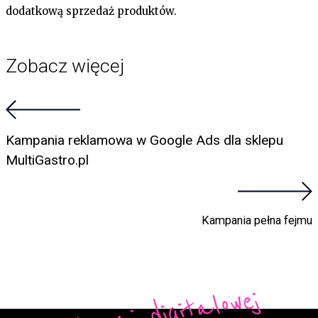
dodatkową sprzedaż produktów.
Zobacz więcej
Kampania reklamowa w Google Ads dla sklepu
MultiGastro.pl
Kampania pełna fejmu
Do
ko
n
aj
di
gi
t
alo
w
ej
t
r
a
ns
fo
r
m
a